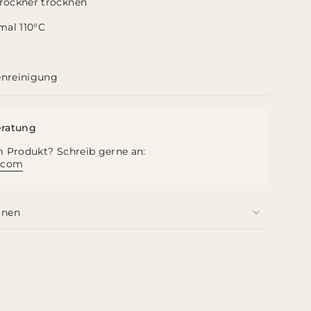
rockner trocknen
tte
mal 110°C
nreinigung
imum
eratung
ximum
 Produkt? Schreib gerne an:
.com
onen