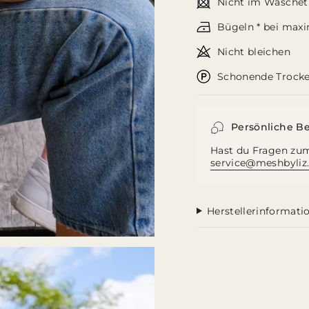
Nicht im Wäschet
verringern",
"multiples_of"=>"Schri
Bügeln * bei maxi
von
{{
Nicht bleichen
quantity
}}",
Schonende Trocke
"minimum_of"=>"Min
von
{{
quantity
Persönliche B
}}",
"maximum_of"=>"Ma
Hast du Fragen zum
von
service@meshbyliz
{{
quantity
}}"}
Herstellerinformati