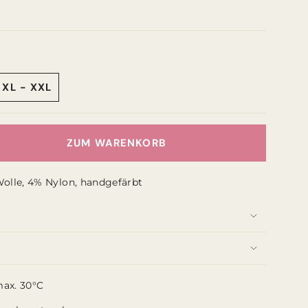
XL - XXL
ANTE
VARIANTE
ERKAUFT
AUSVERKAUFT
ODER
T
NICHT
ZUM WARENKORB
ÜGBAR
VERFÜGBAR
che
olle, 4% Nylon, handgefärbt
ax. 30°C