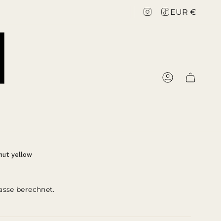
Währu
Instagram
TikTok
EUR €
KONTO
nut yellow
asse berechnet.