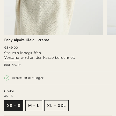
Baby Alpaka Kleid – creme
Regulärer
€349,00
Preis
Steuern inbegriffen.
Versand
wird an der Kasse berechnet.
inkl. MwSt.
Artikel ist auf Lager
Größe
XS - S
XS - S
M - L
XL - XXL
VARIANTE
VARIANTE
VARIANTE
AUSVERKAUFT
AUSVERKAUFT
AUSVERKAUFT