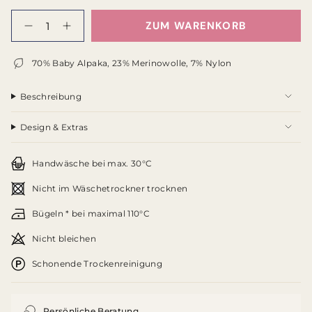
ODER
ODER
ODER
{"in_cart_html"=>"
ZUM WARENKORB
NICHT
NICHT
NICHT
<span
Menge
Erhöhen
für
Schaltfläche
class=\"quantity-
VERFÜGBAR
VERFÜGBAR
VERFÜGBAR
Baby
Menge
cart\">
Alpaka
-
70% Baby Alpaka, 23% Merinowolle, 7% Nylon
{{
Kleid
Baby
quantity
–
Alpaka
}}
creme
Kleid
Beschreibung
verringern
–
</span>
creme"
im
Design & Extras
Warenkorb",
"decrease"=>"Menge
für
Handwäsche bei max. 30°C
{{
product
Nicht im Wäschetrockner trocknen
}}
verringern",
Bügeln * bei maximal 110°C
"multiples_of"=>"Schritte
von
Nicht bleichen
{{
quantity
Schonende Trockenreinigung
}}",
"minimum_of"=>"Minimum
von
{{
Persönliche Beratung