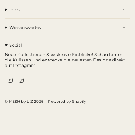
Infos
Wissenswertes
Social
Neue Kollektionen & exklusive Einblicke! Schau hinter
die Kulissen und entdecke die neuesten Designs direkt
auf Instagram
I
T
n
i
s
k
t
T
a
o
© MESH by LIZ 2026
g
k
Powered by Shopify
r
a
m