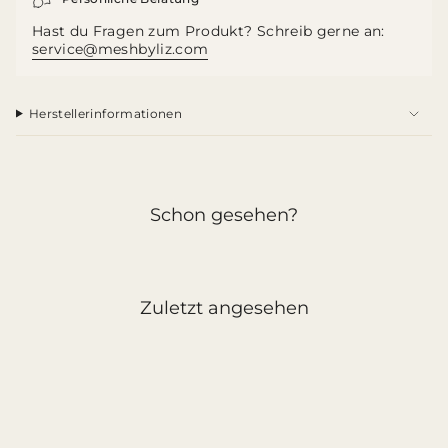
quantity
}}",
Hast du Fragen zum Produkt? Schreib gerne an:
"maximum_of"=>"Maximum
service@meshbyliz.com
von
{{
quantity
}}"}
Herstellerinformationen
Schon gesehen?
Zuletzt angesehen